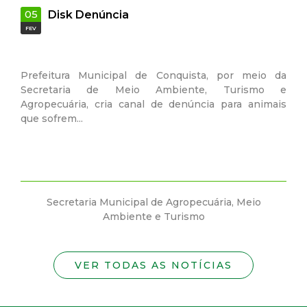
05
22
Disk Denúncia
FEV
SET
Prefeitura Municipal de Conquista, por meio da
CUI
Secretaria de Meio Ambiente, Turismo e
Agropecuária, cria canal de denúncia para animais
A o
que sofrem...
qua
espe
Secretaria Municipal de Agropecuária, Meio
Ambiente e Turismo
VER TODAS AS NOTÍCIAS