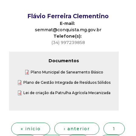
t
Flávio Ferreira Clementino
a
E-mail:
semmat@conquista.mg.gov.br
M
Telefone(s):
(34) 997239858
G
Documentos
Plano Municipal de Saneamento Básico
Plano de Gestão Integrada de Resíduos Sólidos
Lei de criação da Patrulha Agrícola Mecanizada
P
á
g
« início
‹ anterior
1
i