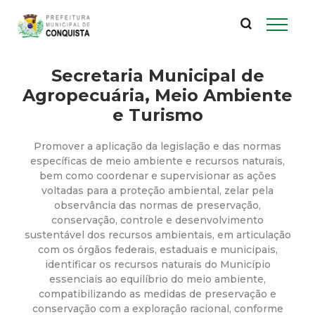
P
Pular
para
r
o
conteúdo
Secretaria Municipal de
e
principal
Agropecuária, Meio Ambiente
f
e Turismo
e
Promover a aplicação da legislação e das normas
específicas de meio ambiente e recursos naturais,
i
bem como coordenar e supervisionar as ações
voltadas para a proteção ambiental, zelar pela
observância das normas de preservação,
t
conservação, controle e desenvolvimento
sustentável dos recursos ambientais, em articulação
u
com os órgãos federais, estaduais e municipais,
identificar os recursos naturais do Município
r
essenciais ao equilíbrio do meio ambiente,
compatibilizando as medidas de preservação e
conservação com a exploração racional, conforme