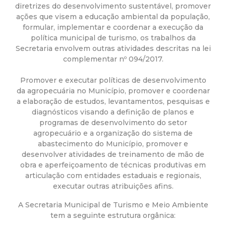
a
diretrizes do desenvolvimento sustentável, promover
ações que visem a educação ambiental da população,
M
formular, implementar e coordenar a execução da
política municipal de turismo, os trabalhos da
u
Secretaria envolvem outras atividades descritas na lei
complementar nº 094/2017.
n
Promover e executar políticas de desenvolvimento
da agropecuária no Município, promover e coordenar
i
a elaboração de estudos, levantamentos, pesquisas e
diagnósticos visando a definição de planos e
c
programas de desenvolvimento do setor
agropecuário e a organização do sistema de
i
abastecimento do Município, promover e
desenvolver atividades de treinamento de mão de
obra e aperfeiçoamento de técnicas produtivas em
p
articulação com entidades estaduais e regionais,
executar outras atribuições afins.
a
A Secretaria Municipal de Turismo e Meio Ambiente
l
tem a seguinte estrutura orgânica: