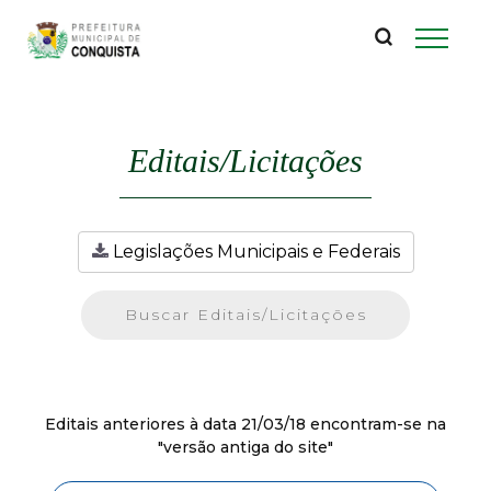
P
Pular
para
r
o
conteúdo
e
principal
Editais/Licitações
f
e
Legislações Municipais e Federais
i
t
u
Editais anteriores à data 21/03/18 encontram-se na
r
"versão antiga do site"