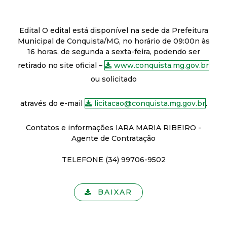
t
a
Edital O edital está disponível na sede da Prefeitura
Municipal de Conquista/MG, no horário de 09:00n às
16 horas, de segunda a sexta-feira, podendo ser
M
retirado no site oficial –
www.conquista.mg.gov.br
G
ou solicitado
através do e-mail
licitacao@conquista.mg.gov.br
.
Contatos e informações IARA MARIA RIBEIRO -
Agente de Contratação
TELEFONE (34) 99706-9502
BAIXAR