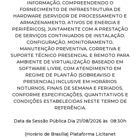
INFORMAÇÃO, COMPREENDENDO O
d
FORNECIMENTO DE INFRAESTRUTURA DE
HARDWARE (SERVIDOR DE PROCESSAMENTO E
ARMAZENAMENTO, ATIVOS DE ENERGIA E
e
PERIFÉRICOS), JUNTAMENTE COM A PRESTAÇÃO
DE SERVIÇOS CONTINUADOS DE INSTALAÇÃO,
C
CONFIGURAÇÃO, MONITORAMENTO,
MANUTENÇÃO PREVENTIVA, CORRETIVA E
o
SUPORTE TÉCNICO PRESENCIAL E REMOTO PARA
AMBIENTE DE VIRTUALIZAÇÃO BASEADO EM
n
SOFTWARE LIVRE, COM ATENDIMENTO EM
REGIME DE PLANTÃO (SOBREAVISO E
PRESENCIAL) INCLUSIVE EM HORÁRIOS
q
NOTURNOS, FINAIS DE SEMANA E FERIADOS,
CONFORME ESPECIFICAÇÕES, QUANTITATIVOS E
u
CONDIÇÕES ESTABELECIDAS NESTE TERMO DE
REFERÊNCIA.
i
Data da Sessão Pública Dia 21/08/2026 às 08:30h
s
(Horário de Brasília) Plataforma Licitanet