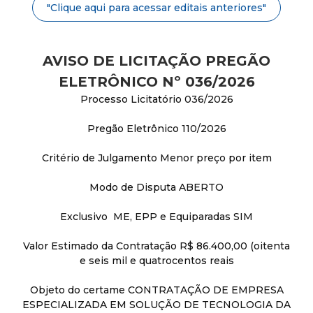
a
"Clique aqui para acessar editais anteriores"
M
AVISO DE LICITAÇÃO PREGÃO
u
ELETRÔNICO Nº 036/2026
n
Processo Licitatório 036/2026
Pregão Eletrônico 110/2026
i
Critério de Julgamento Menor preço por item
c
Modo de Disputa ABERTO
i
Exclusivo ME, EPP e Equiparadas SIM
p
Valor Estimado da Contratação R$ 86.400,00 (oitenta
e seis mil e quatrocentos reais
a
Objeto do certame CONTRATAÇÃO DE EMPRESA
l
ESPECIALIZADA EM SOLUÇÃO DE TECNOLOGIA DA