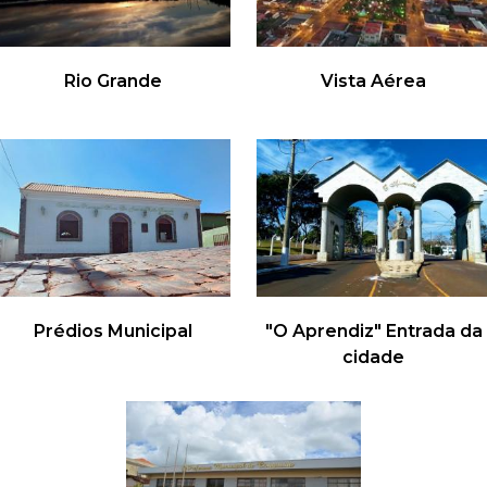
r
a
Rio Grande
Vista Aérea
M
u
n
i
Prédios Municipal
"O Aprendiz" Entrada da
c
cidade
i
p