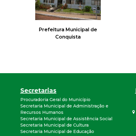
a
l
Prefeitura Municipal de
d
Conquista
e
C
o
Secretarias
n
Procuradoria Geral do Município
q
Secretaria Municipal de Administração e
Recursos Humanos
Secretaria Municipal de Assistência Social
u
Secretaria Municipal de Cultura
Secretaria Municipal de Educação