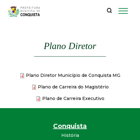
P
Pular
para
r
o
conteúdo
e
principal
Plano Diretor
f
e
Plano Diretor Município de Conquista MG
i
Plano de Carreira do Magistério
t
Plano de Carreira Executivo
u
r
Conquista
História