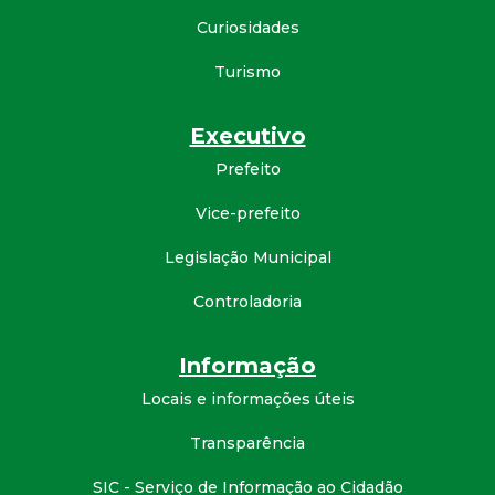
a
Curiosidades
M
Turismo
u
Executivo
n
Prefeito
i
Vice-prefeito
c
Legislação Municipal
Controladoria
i
p
Informação
Locais e informações úteis
a
Transparência
l
SIC - Serviço de Informação ao Cidadão