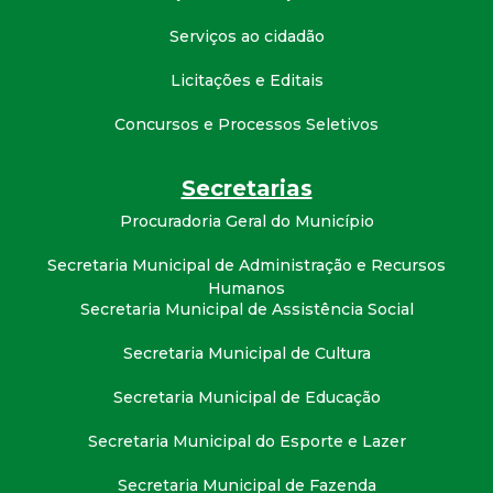
d
Serviços ao cidadão
e
Licitações e Editais
Concursos e Processos Seletivos
C
o
Secretarias
Procuradoria Geral do Município
n
Secretaria Municipal de Administração e Recursos
Humanos
q
Secretaria Municipal de Assistência Social
u
Secretaria Municipal de Cultura
i
Secretaria Municipal de Educação
Secretaria Municipal do Esporte e Lazer
s
Secretaria Municipal de Fazenda