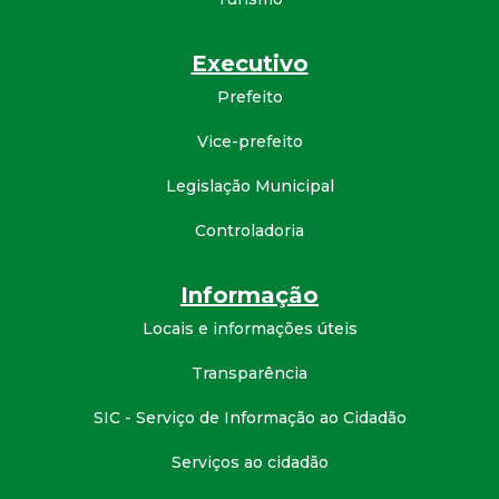
d
Executivo
e
Prefeito
C
Vice-prefeito
Legislação Municipal
o
Controladoria
n
Informação
q
Locais e informações úteis
u
Transparência
i
SIC - Serviço de Informação ao Cidadão
s
Serviços ao cidadão