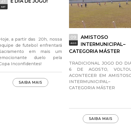
21
É DIA DE JOGO!
a
SET
l
d
09
AMISTOSO
Hoje, a partir das 20h, nossa
AGO
INTERMUNICIPAL–
e
equipe de futebol enfrentará
CATEGORIA MÁSTER
Sacramento em mais um
emocionante duelo pela
C
TRADICIONAL JOGO DO DI
Copa Inconfidentes!
6 DE AGOSTO, VOLTO
o
ACONTECER EM AMISTOS
INTERMUNICIPAL–
SAIBA MAIS
n
CATEGORIA MÁSTER
q
u
SAIBA MAIS