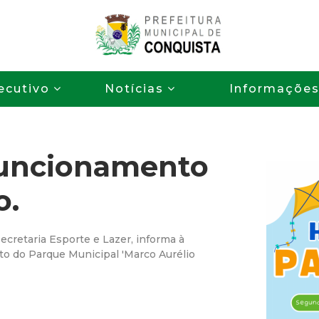
Pular
para
o
P
conteúdo
ecutivo
Notícias
Informaçõe
principal
r
e
Funcionamento
f
o.
e
i
Secretaria Esporte e Lazer, informa à
to do Parque Municipal 'Marco Aurélio
t
u