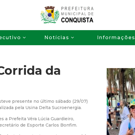
Pular
para
o
P
conteúdo
ecutivo
Notícias
Informaçõe
principal
r
e
orrida da
f
e
i
esteve presente no último sábado (29/07)
lizada pela Usina Delta Sucroenergia.
t
 a Prefeita Véra Lúcia Guardieiro,
Secretário de Esporte Carlos Bonfim.
u