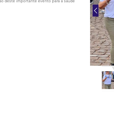
ão deste importante evento para a saúde
r
a
M
u
n
i
c
i
p