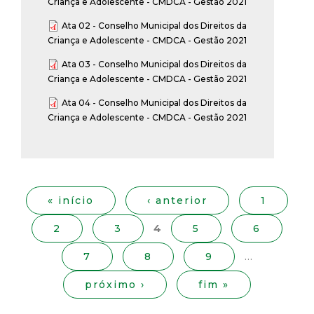
Criança e Adolescente - CMDCA - Gestão 2021
Ata 02 - Conselho Municipal dos Direitos da
Criança e Adolescente - CMDCA - Gestão 2021
Ata 03 - Conselho Municipal dos Direitos da
Criança e Adolescente - CMDCA - Gestão 2021
Ata 04 - Conselho Municipal dos Direitos da
Criança e Adolescente - CMDCA - Gestão 2021
P
á
g
« início
‹ anterior
1
i
2
3
4
5
6
n
a
7
8
9
…
s
próximo ›
fim »