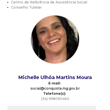
Centro de Referência de Assistência Social
d
Conselho Tutelar
e
C
o
n
q
u
Michelle Ulhôa Martins Moura
E-mail:
i
social@conquista.mg.gov.br
Telefone(s):
(34) 998090460
s