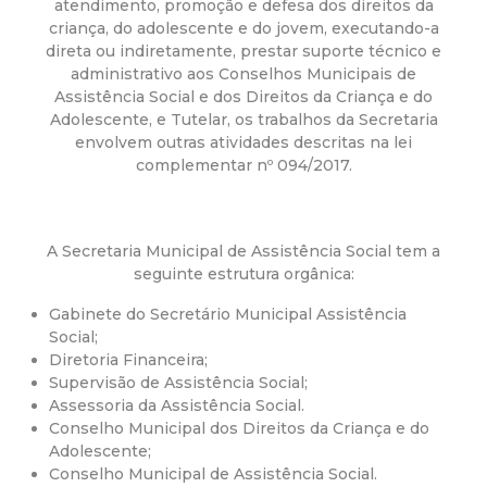
a
atendimento, promoção e defesa dos direitos da
criança, do adolescente e do jovem, executando-a
M
direta ou indiretamente, prestar suporte técnico e
administrativo aos Conselhos Municipais de
u
Assistência Social e dos Direitos da Criança e do
Adolescente, e Tutelar, os trabalhos da Secretaria
envolvem outras atividades descritas na lei
n
complementar nº 094/2017.
i
A Secretaria Municipal de Assistência Social tem a
c
seguinte estrutura orgânica:
i
Gabinete do Secretário Municipal Assistência
Social;
p
Diretoria Financeira;
Supervisão de Assistência Social;
Assessoria da Assistência Social.
a
Conselho Municipal dos Direitos da Criança e do
Adolescente;
l
Conselho Municipal de Assistência Social.