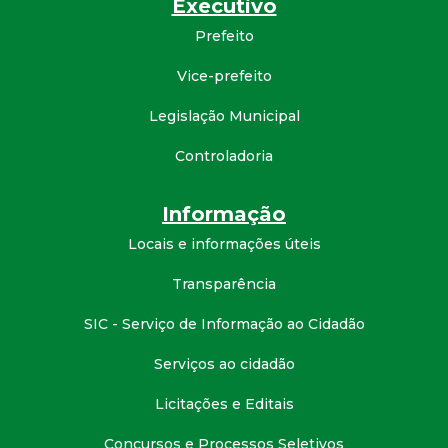
Executivo
d
Prefeito
e
Vice-prefeito
Legislação Municipal
C
Controladoria
o
Informação
n
Locais e informações úteis
q
Transparência
u
SIC - Serviço de Informação ao Cidadão
i
Serviços ao cidadão
Licitações e Editais
s
Concursos e Processos Seletivos