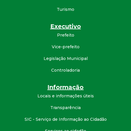
d
Turismo
e
Executivo
C
Prefeito
Vice-prefeito
o
Legislação Municipal
n
Controladoria
q
Informação
u
Locais e informações úteis
i
Transparência
s
SIC - Serviço de Informação ao Cidadão