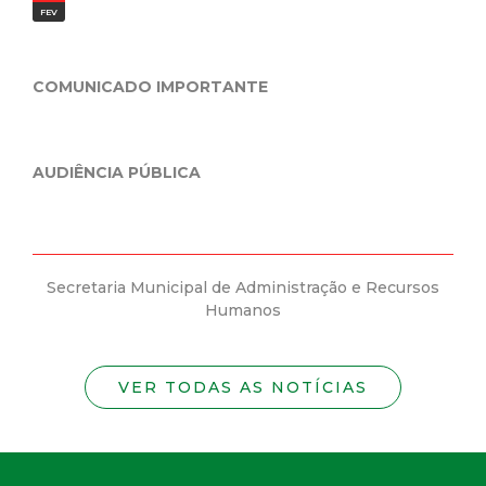
JAN
IDENTIF
ICADO IMPORTANTE
Prefeitura Muni
Mineira do Emp
da nova Carteira 
CIA PÚBLICA
taria Municipal de Administração e Recursos
Secretaria Mu
Humanos
VER TODAS AS NOTÍCIAS