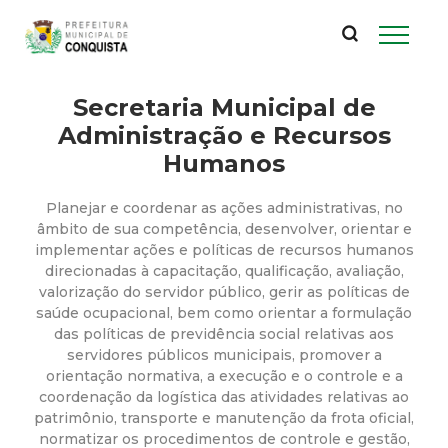
P
Pular
para
r
o
conteúdo
Secretaria Municipal de
e
principal
Administração e Recursos
f
Humanos
e
Planejar e coordenar as ações administrativas, no
âmbito de sua competência, desenvolver, orientar e
i
implementar ações e políticas de recursos humanos
direcionadas à capacitação, qualificação, avaliação,
valorização do servidor público, gerir as políticas de
t
saúde ocupacional, bem como orientar a formulação
das políticas de previdência social relativas aos
u
servidores públicos municipais, promover a
orientação normativa, a execução e o controle e a
r
coordenação da logística das atividades relativas ao
patrimônio, transporte e manutenção da frota oficial,
normatizar os procedimentos de controle e gestão,