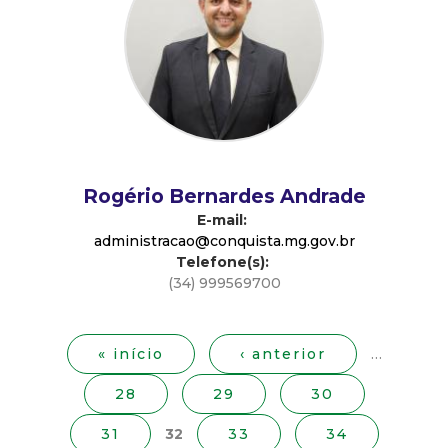
d
e
C
o
Rogério Bernardes Andrade
n
E-mail:
administracao@conquista.mg.gov.br
Telefone(s):
q
(34) 999569700
P
u
á
g
« início
‹ anterior
…
i
i
28
29
30
n
s
a
31
32
33
34