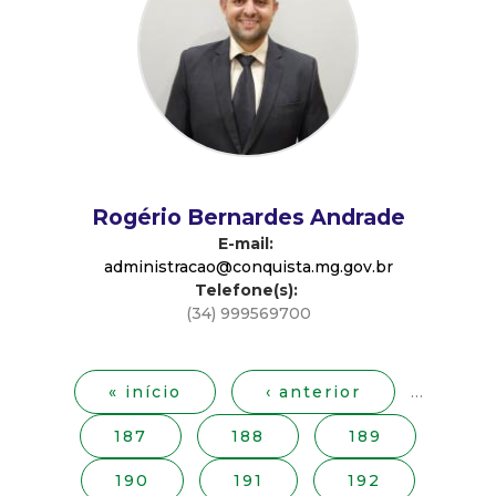
d
e
C
o
Rogério Bernardes Andrade
n
E-mail:
administracao@conquista.mg.gov.br
Telefone(s):
q
(34) 999569700
P
u
á
g
« início
‹ anterior
…
i
i
187
188
189
n
s
a
190
191
192