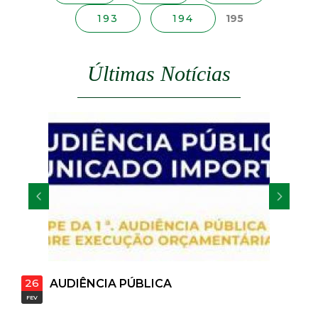
s
t
193
194
195
a
Últimas Notícias
M
G
26
AUDIÊNCIA PÚBLICA
FEV