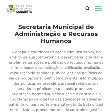
P
Pular
para
r
o
conteúdo
Secretaria Municipal de
e
principal
Administração e Recursos
f
Humanos
e
Planejar e coordenar as ações administrativas, no
âmbito de sua competência, desenvolver, orientar e
i
implementar ações e políticas de recursos humanos
direcionadas à capacitação, qualificação, avaliação,
valorização do servidor público, gerir as políticas de
t
saúde ocupacional, bem como orientar a formulação
das políticas de previdência social relativas aos
u
servidores públicos municipais, promover a
orientação normativa, a execução e o controle e a
r
coordenação da logística das atividades relativas ao
patrimônio, transporte e manutenção da frota oficial,
normatizar os procedimentos de controle e gestão,