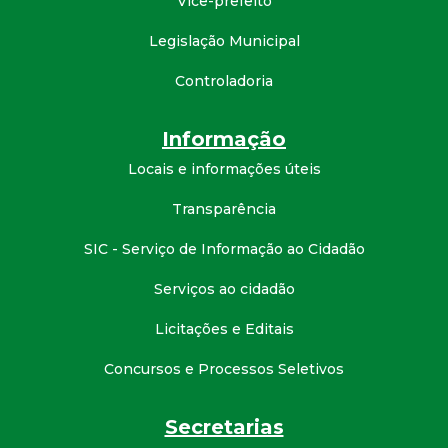
Vice-prefeito
d
Legislação Municipal
e
Controladoria
C
Informação
o
Locais e informações úteis
Transparência
n
SIC - Serviço de Informação ao Cidadão
q
Serviços ao cidadão
u
Licitações e Editais
i
Concursos e Processos Seletivos
s
Secretarias