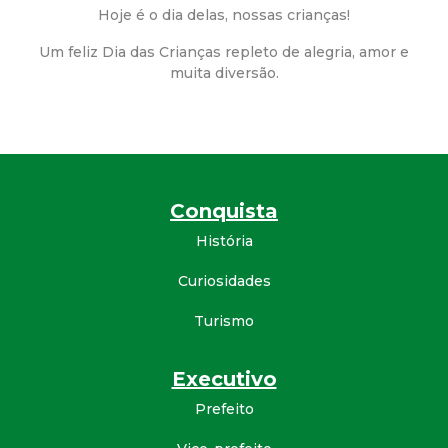
a
Hoje é o dia delas, nossas crianças!
M
Um feliz Dia das Crianças repleto de alegria, amor e
muita diversão.
u
n
i
Conquista
c
História
i
Curiosidades
Turismo
p
a
Executivo
Prefeito
l