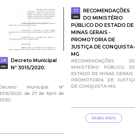
a
17
RECOMENDAÇÕES
l
ABR
DO MINISTÉRIO
PÚBLICO DO ESTADO DE
d
MINAS GERAIS -
PROMOTORIA DE
e
JUSTIÇA DE CONQUISTA-
MG
28
C
Decreto Municipal
RECOMENDAÇÕES D
MINISTÉRIO PÚBLICO D
ABR
Nº 3015/2020.
ESTADO DE MINAS GERAIS 
o
PROMOTORIA DE JUSTIÇ
DE CONQUISTA-MG
Decreto Municipal Nº
n
3015/2020, de 27 de Abril de
2020.
q
u
SAIBA MAIS