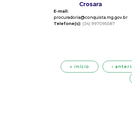
Crosara
E-mail:
procuradoria@conquista.mg.gov.br
Telefone(s):
(34) 997095587
P
á
« início
‹ anteri
g
i
n
a
s