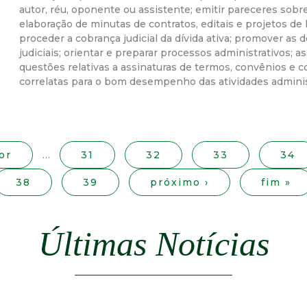
autor, réu, oponente ou assistente; emitir pareceres sobre
r
elaboração de minutas de contratos, editais e projetos de 
proceder a cobrança judicial da dívida ativa; promover as 
a
judiciais; orientar e preparar processos administrativos; as
questões relativas a assinaturas de termos, convênios e co
correlatas para o bom desempenho das atividades administr
M
u
n
or
…
31
32
33
34
i
38
39
próximo ›
fim »
c
Últimas Notícias
i
p