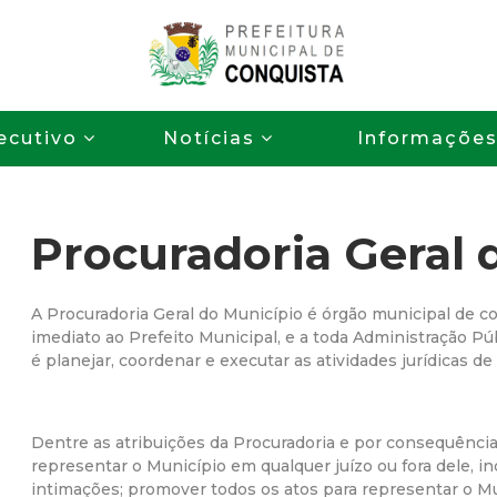
Pular
para
o
P
conteúdo
ecutivo
Notícias
Informaçõe
principal
r
e
Procuradoria Geral 
f
e
A Procuradoria Geral do Município é órgão municipal de c
imediato ao Prefeito Municipal, e a toda Administração Públ
é planejar, coordenar e executar as atividades jurídicas de
i
t
Dentre as atribuições da Procuradoria e por consequência
representar o Município em qualquer juízo ou fora dele, in
u
intimações; promover todos os atos para representar o M