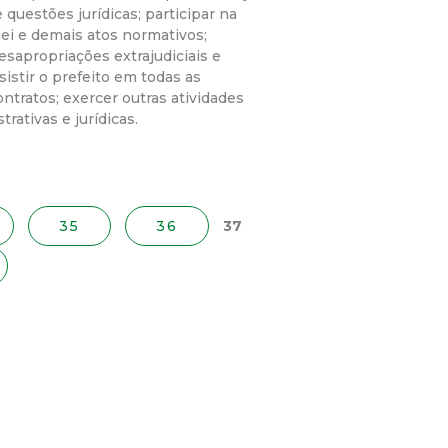
 questões jurídicas; participar na
lei e demais atos normativos;
desapropriações extrajudiciais e
sistir o prefeito em todas as
ntratos; exercer outras atividades
ativas e jurídicas.
35
36
37