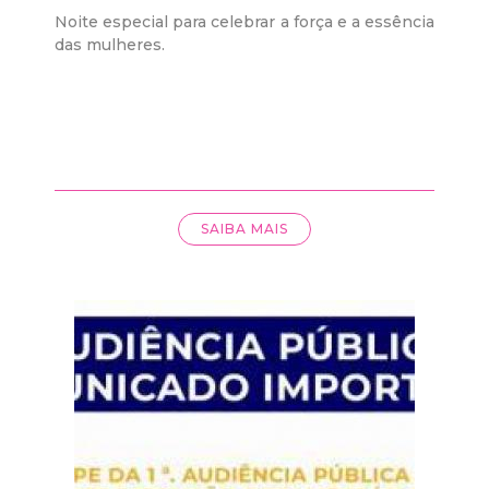
Noite especial para celebrar a força e a essência
d
das mulheres.
e
C
o
SAIBA MAIS
n
q
u
i
s