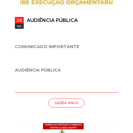
t
a
26
AUDIÊNCIA PÚBLICA
FEV
M
G
COMUNICADO IMPORTANTE
AUDIÊNCIA PÚBLICA
SAIBA MAIS