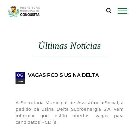
P
Pular
para
r
o
conteúdo
e
principal
Últimas Notícias
f
e
06
VAGAS PCD'S USINA DELTA
i
MAI
t
A Secretaria Municipal de Assistência Social, à
u
pedido da usina Delta Sucroenergia S.A, vem
informar que estão abertas vagas para
r
candidatos PCD´s...