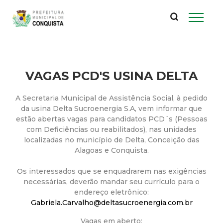
P
Pular
para
r
o
conteúdo
e
principal
VAGAS PCD'S USINA DELTA
f
A Secretaria Municipal de Assistência Social, à pedido
e
da usina Delta Sucroenergia S.A, vem informar que
estão abertas vagas para candidatos PCD´s (Pessoas
i
com Deficiências ou reabilitados), nas unidades
localizadas no município de Delta, Conceição das
t
Alagoas e Conquista.
Os interessados que se enquadrarem nas exigências
u
necessárias, deverão mandar seu currículo para o
endereço eletrônico:
r
Gabriela.Carvalho@deltasucroenergia.com.br
Vagas em aberto: