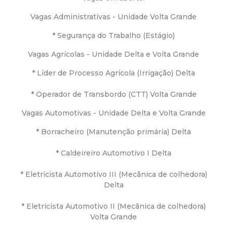
a
Vagas Administrativas - Unidade Volta Grande
M
* Segurança do Trabalho (Estágio)
u
Vagas Agrícolas - Unidade Delta e Volta Grande
n
* Líder de Processo Agrícola (Irrigação) Delta
i
* Operador de Transbordo (CTT) Volta Grande
Vagas Automotivas - Unidade Delta e Volta Grande
c
* Borracheiro (Manutenção primária) Delta
i
* Caldeireiro Automotivo I Delta
p
* Eletricista Automotivo III (Mecânica de colhedora)
Delta
a
* Eletricista Automotivo II (Mecânica de colhedora)
l
Volta Grande