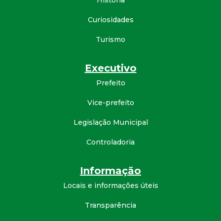
História
t
Curiosidades
a
Turismo
M
Executivo
G
Prefeito
Vice-prefeito
Legislação Municipal
Controladoria
Informação
Locais e informações úteis
Transparência