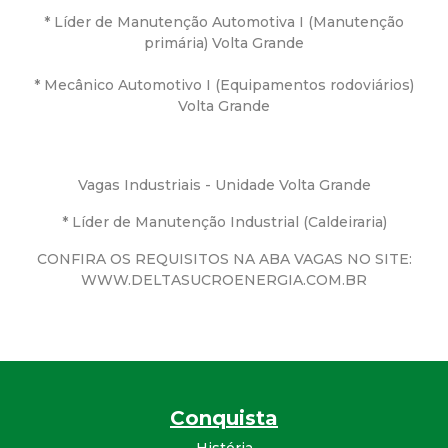
* Líder de Manutenção Automotiva I (Manutenção
d
primária) Volta Grande
e
* Mecânico Automotivo I (Equipamentos rodoviários)
Volta Grande
C
o
Vagas Industriais - Unidade Volta Grande
n
* Líder de Manutenção Industrial (Caldeiraria)
CONFIRA OS REQUISITOS NA ABA VAGAS NO SITE:
q
WWW.DELTASUCROENERGIA.COM.BR
u
i
s
Conquista