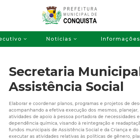
Pular
para
o
P
conteúdo
ecutivo
Notícias
Informaçõe
principal
r
e
Secretaria Municipa
f
Assistência Social
e
i
Elaborar e coordenar planos, programas e projetos de des
acompanhando a efetiva execução dos mesmos, planejar, 
atividades de apoio à pessoa portadora de necessidades 
t
dependência química, visando à reintegração e readaptação
fundos municipais de Assistência Social e da Criança e do
u
executar as atividades relativas às políticas de gênero, pl