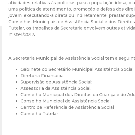
atividades relativas às políticas para a população idosa, p
r
uma política de atendimento, promoção e defesa dos direi
jovem, executando-a direta ou indiretamente, prestar supo
Conselhos Municipais de Assistência Social e dos Direitos
a
Tutelar, os trabalhos da Secretaria envolvem outras ativi
nº 094/2017.
M
u
A Secretaria Municipal de Assistência Social tem a seguint
n
Gabinete do Secretário Municipal Assistência Social;
Diretoria Financeira;
i
Supervisão de Assistência Social;
Assessoria da Assistência Social.
c
Conselho Municipal dos Direitos da Criança e do Ad
Conselho Municipal de Assistência Social.
Centro de Referência de Assistência Social
i
Conselho Tutelar
p