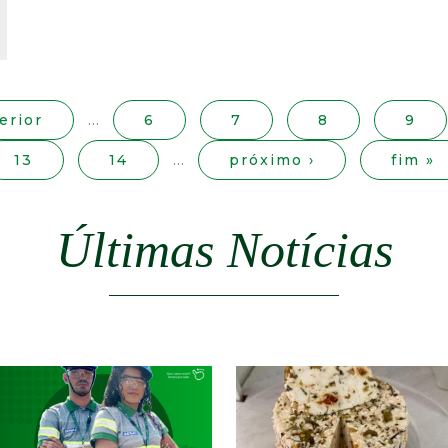
erior
…
6
7
8
9
13
14
…
próximo ›
fim »
Últimas Notícias