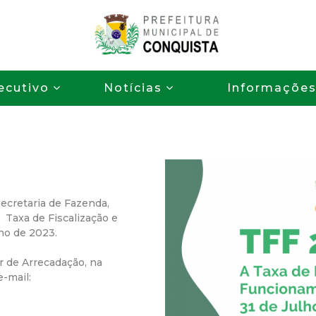
Pular
para
o
P
conteúdo
ecutivo
Notícias
Informaçõe
principal
r
e
f
e
Secretaria de Fazenda,
 Taxa de Fiscalização e
i
ho de 2023.
r de Arrecadação, na
t
e-mail:
u