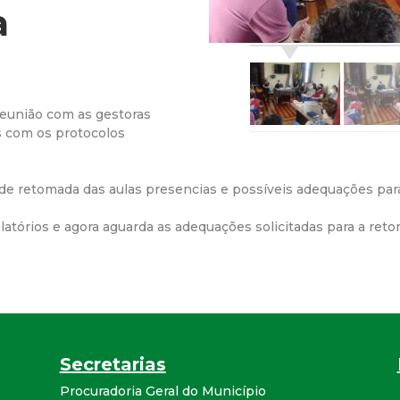
a
r
a
M
reunião com as gestoras
os com os protocolos
u
ão de retomada das aulas presencias e possíveis adequações par
n
atórios e agora aguarda as adequações solicitadas para a reto
i
c
i
Secretarias
p
Procuradoria Geral do Município