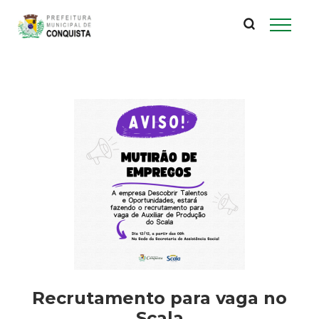
P
Pular
para
r
o
conteúdo
e
principal
f
e
i
t
u
r
Recrutamento para vaga no
Scala