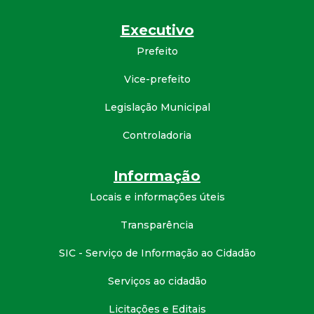
d
Executivo
e
Prefeito
Vice-prefeito
C
Legislação Municipal
o
Controladoria
n
Informação
q
Locais e informações úteis
u
Transparência
i
SIC - Serviço de Informação ao Cidadão
Serviços ao cidadão
s
Licitações e Editais