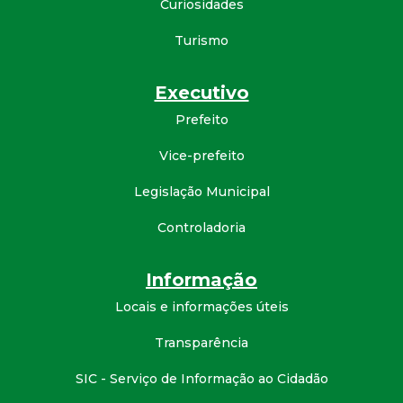
Curiosidades
d
Turismo
e
Executivo
C
Prefeito
o
Vice-prefeito
Legislação Municipal
n
Controladoria
q
Informação
u
Locais e informações úteis
i
Transparência
s
SIC - Serviço de Informação ao Cidadão