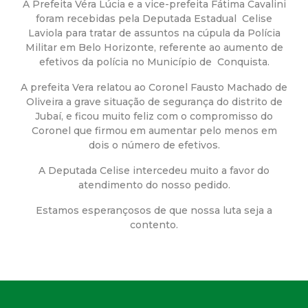
a
A Prefeita Véra Lúcia e a vice-prefeita Fátima Cavalini
foram recebidas pela Deputada Estadual Celise
M
Laviola para tratar de assuntos na cúpula da Polícia
Militar em Belo Horizonte, referente ao aumento de
u
efetivos da polícia no Município de Conquista.
A prefeita Vera relatou ao Coronel Fausto Machado de
n
Oliveira a grave situação de segurança do distrito de
Jubaí, e ficou muito feliz com o compromisso do
i
Coronel que firmou em aumentar pelo menos em
dois o número de efetivos.
c
A Deputada Celise intercedeu muito a favor do
atendimento do nosso pedido.
i
Estamos esperançosos de que nossa luta seja a
contento.
p
a
l