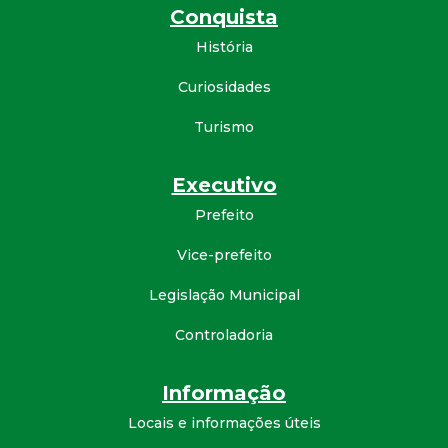
Conquista
d
História
e
Curiosidades
C
Turismo
o
Executivo
Prefeito
n
Vice-prefeito
q
Legislação Municipal
u
Controladoria
i
Informação
s
Locais e informações úteis