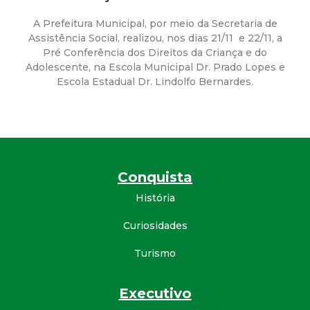
a
A Prefeitura Municipal, por meio da Secretaria de
M
Assistência Social, realizou, nos dias 21/11 e 22/11, a
Pré Conferência dos Direitos da Criança e do
u
Adolescente, na Escola Municipal Dr. Prado Lopes e
Escola Estadual Dr. Lindolfo Bernardes.
n
i
c
Conquista
i
História
Curiosidades
p
Turismo
a
Executivo
l