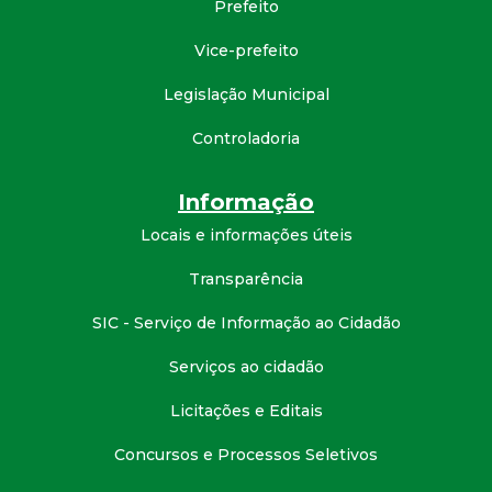
Prefeito
d
Vice-prefeito
e
Legislação Municipal
C
Controladoria
o
Informação
Locais e informações úteis
n
Transparência
q
SIC - Serviço de Informação ao Cidadão
u
Serviços ao cidadão
i
Licitações e Editais
s
Concursos e Processos Seletivos