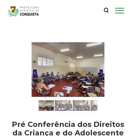
P
Pular
para
r
o
conteúdo
e
principal
f
e
i
t
u
r
Pré Conferência dos Direitos
da Criança e do Adolescente