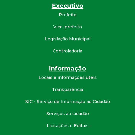
Executivo
d
Prefeito
e
Vice-prefeito
C
Legislação Municipal
o
Controladoria
n
Informação
Locais e informações úteis
q
Transparência
u
SIC - Serviço de Informação ao Cidadão
i
Serviços ao cidadão
s
Licitações e Editais