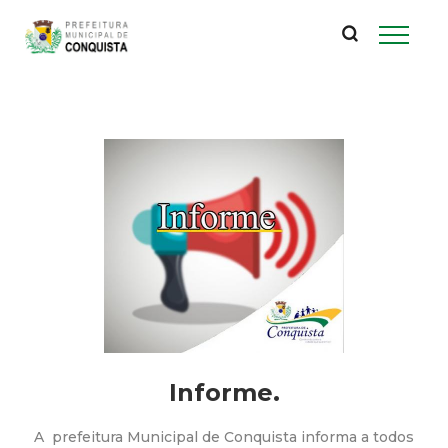
P
Pular
para
r
o
conteúdo
e
principal
f
e
i
t
u
Informe.
r
A prefeitura Municipal de Conquista informa a todos