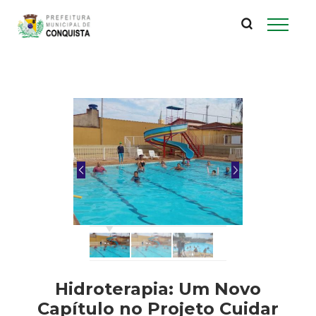
P
Pular
para
r
o
conteúdo
e
principal
f
e
i
t
u
r
Hidroterapia: Um Novo
Capítulo no Projeto Cuidar