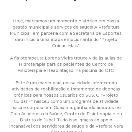
a
M
Hoje, marcamos um momento histórico em nossa
u
gestão municipal e serviços de saúde! A Prefeitura
Municipal, em parceria com a Secretaria de Esportes,
deu início a uma etapa emocionante do "Projeto
n
Cuidar Mais".
i
A fisioterapeuta Lorena Vieira trouxe vida às aulas de
Hidroterapia para os pacientes do Centro de
c
Fisioterapia e Reabilitação, na piscina do CTC.
i
Este é um marco para nossa cidade, oferecendo
atividades de reabilitação e tratamento de doenças
crônicas para nossos usuários do SUS. O "Projeto
p
Cuidar +" nasceu como um programa de atividade
física e corporal em Guaxima, ganhando adeptos no
a
Polo Academia da Saúde, Centro de Fisioterapia e no
Distrito de Jubaí. Tudo isso, graças ao apoio
l
incansável dos servidores da saúde e da Prefeita Vera