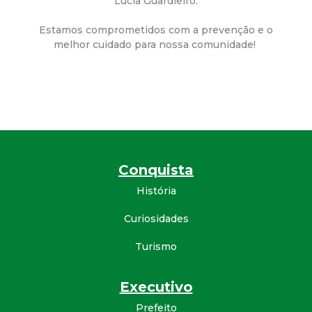
Lúcia Guardieiro.
d
Estamos comprometidos com a prevenção e o
melhor cuidado para nossa comunidade!
e
C
o
n
Conquista
q
História
u
Curiosidades
Turismo
i
s
Executivo
Prefeito