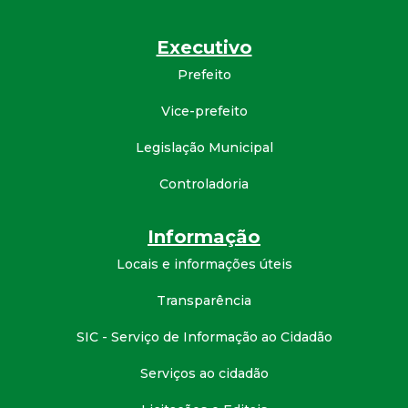
d
Executivo
e
Prefeito
C
Vice-prefeito
Legislação Municipal
o
Controladoria
n
Informação
q
Locais e informações úteis
u
Transparência
i
SIC - Serviço de Informação ao Cidadão
s
Serviços ao cidadão