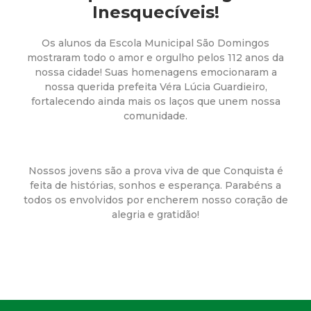
a
Inesquecíveis!
M
Os alunos da Escola Municipal São Domingos
mostraram todo o amor e orgulho pelos 112 anos da
u
nossa cidade! Suas homenagens emocionaram a
nossa querida prefeita Véra Lúcia Guardieiro,
n
fortalecendo ainda mais os laços que unem nossa
comunidade.
i
c
Nossos jovens são a prova viva de que Conquista é
feita de histórias, sonhos e esperança. Parabéns a
i
todos os envolvidos por encherem nosso coração de
alegria e gratidão!
p
a
l