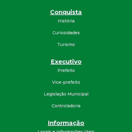
d
Conquista
História
e
Curiosidades
C
Turismo
o
Executivo
n
Prefeito
q
Vice-prefeito
u
Legislação Municipal
Controladoria
i
s
Informação
Locais e informações úteis