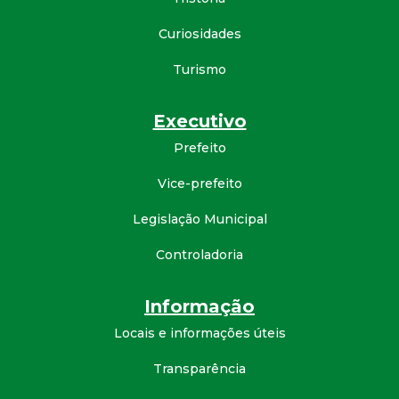
d
Curiosidades
e
Turismo
C
Executivo
Prefeito
o
Vice-prefeito
n
Legislação Municipal
q
Controladoria
u
Informação
i
Locais e informações úteis
s
Transparência