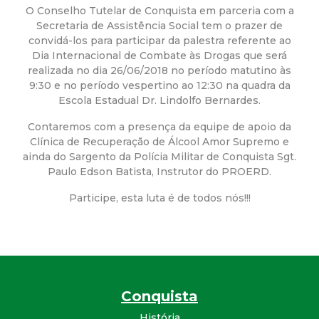
a
O Conselho Tutelar de Conquista em parceria com a
Secretaria de Assistência Social tem o prazer de
M
convidá-los para participar da palestra referente ao
Dia Internacional de Combate às Drogas que será
u
realizada no dia 26/06/2018 no período matutino às
9:30 e no período vespertino ao 12:30 na quadra da
n
Escola Estadual Dr. Lindolfo Bernardes.
Contaremos com a presença da equipe de apoio da
i
Clínica de Recuperação de Álcool Amor Supremo e
ainda do Sargento da Polícia Militar de Conquista Sgt.
c
Paulo Edson Batista, Instrutor do PROERD.
Participe, esta luta é de todos nós!!!
i
p
a
Conquista
l
História