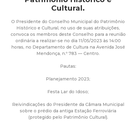
a
Cultural.
M
O Presidente do Conselho Municipal do Patrimônio
u
Histórico e Cultural, no uso de suas atribuições,
convoca os membros deste Conselho para a reunião
ordinária a realizar-se no dia 11/05/2023 às 14:00
n
horas, no Departamento de Cultura na Avenida José
Mendonça, n.º 783 — Centro.
i
Pautas:
c
Planejamento 2023;
i
Festa Lar do Idoso;
p
Reivindicações do Presidente da Câmara Municipal
sobre o prédio da antiga Estação Ferroviária
a
(protegido pelo Patrimônio Cultural).
l