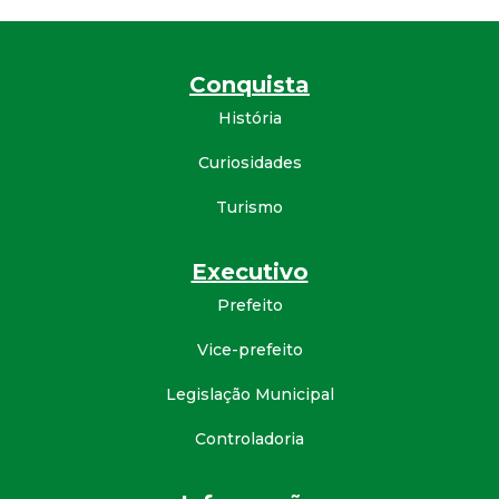
d
e
Conquista
História
C
Curiosidades
o
Turismo
n
Executivo
q
Prefeito
u
Vice-prefeito
Legislação Municipal
i
Controladoria
s