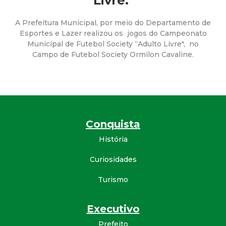
a
Livre."
M
A Prefeitura Municipal, por meio do Departamento de
Esportes e Lazer realizou os jogos do Campeonato
Municipal de Futebol Society “Adulto Livre", no
u
Campo de Futebol Society Ormilon Cavaline.
n
i
c
Conquista
História
i
Curiosidades
p
Turismo
a
Executivo
l
Prefeito