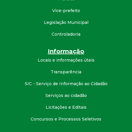
d
Vice-prefeito
e
Legislação Municipal
Controladoria
C
o
Informação
Locais e informações úteis
n
Transparência
q
SIC - Serviço de Informação ao Cidadão
u
Serviços ao cidadão
i
Licitações e Editais
Concursos e Processos Seletivos
s