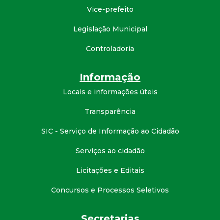
Vice-prefeito
d
Legislação Municipal
e
Controladoria
C
Informação
o
Locais e informações úteis
n
Transparência
q
SIC - Serviço de Informação ao Cidadão
Serviços ao cidadão
u
Licitações e Editais
i
Concursos e Processos Seletivos
s
Secretarias