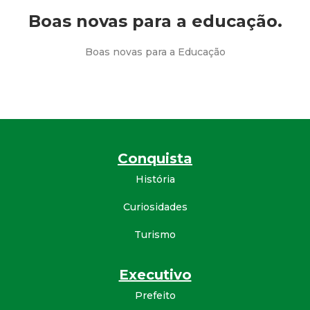
a
Boas novas para a educação.
M
Boas novas para a Educação
u
n
i
Conquista
c
História
i
Curiosidades
p
Turismo
a
Executivo
l
Prefeito