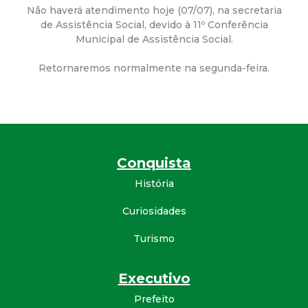
a
Não haverá atendimento hoje (07/07), na secretaria
de Assistência Social, devido à 11º Conferência
M
Municipal de Assistência Social.
u
Retornaremos normalmente na segunda-feira.
n
i
c
Conquista
História
i
Curiosidades
p
Turismo
a
Executivo
l
Prefeito