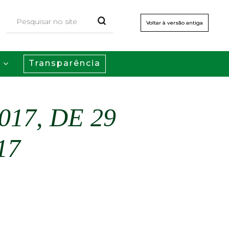
Voltar à versão antiga
Transparência
s
17, DE 29
17