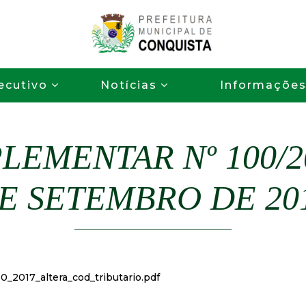
Pular
para
o
P
conteúdo
ecutivo
Notícias
Informaçõe
principal
r
e
LEMENTAR Nº 100/20
f
E SETEMBRO DE 20
e
i
t
_2017_altera_cod_tributario.pdf
u