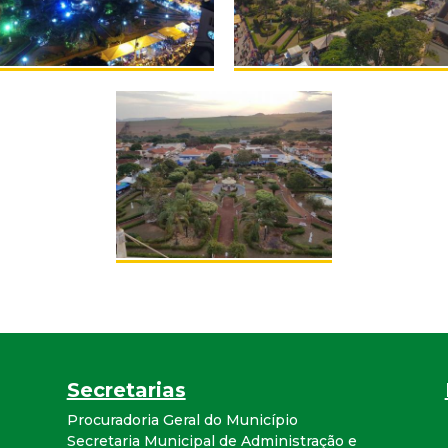
r
a
M
u
n
i
c
i
Secretarias
p
Procuradoria Geral do Município
Secretaria Municipal de Administração e