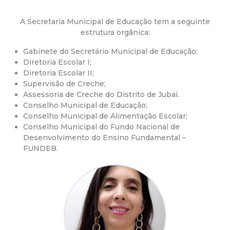
a
M
A Secretaria Municipal de Educação tem a seguinte
estrutura orgânica:
u
Gabinete do Secretário Municipal de Educação;
Diretoria Escolar I;
n
Diretoria Escolar II;
Supervisão de Creche;
i
Assessoria de Creche do Distrito de Jubaí.
Conselho Municipal de Educação;
Conselho Municipal de Alimentação Escolar;
c
Conselho Municipal do Fundo Nacional de
Desenvolvimento do Ensino Fundamental –
i
FUNDEB.
p
a
l