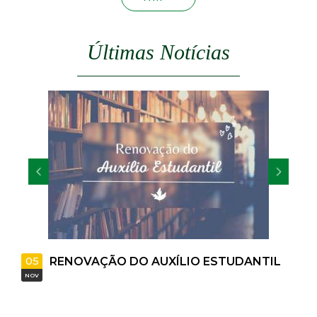
t
a
Últimas Notícias
M
G
05
RENOVAÇÃO DO AUXÍLIO ESTUDANTIL
NOV