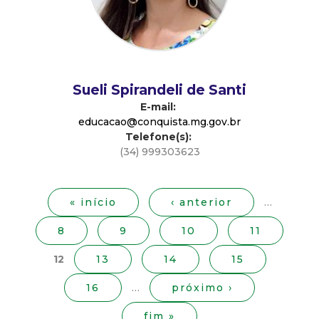
d
e
C
Sueli Spirandeli de Santi
E-mail:
o
educacao@conquista.mg.gov.br
Telefone(s):
(34) 999303623
n
P
á
q
g
« início
‹ anterior
…
i
u
8
9
10
11
n
a
i
12
13
14
15
s
16
…
próximo ›
s
fim »