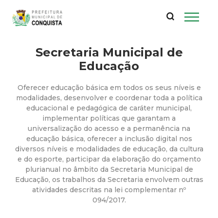
P
Pular
para
r
o
conteúdo
Secretaria Municipal de
e
principal
Educação
f
Oferecer educação básica em todos os seus níveis e
e
modalidades, desenvolver e coordenar toda a política
educacional e pedagógica de caráter municipal,
implementar políticas que garantam a
i
universalização do acesso e a permanência na
educação básica, oferecer a inclusão digital nos
t
diversos níveis e modalidades de educação, da cultura
e do esporte, participar da elaboração do orçamento
u
plurianual no âmbito da Secretaria Municipal de
Educação, os trabalhos da Secretaria envolvem outras
atividades descritas na lei complementar nº
r
094/2017.