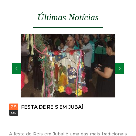
d
Últimas Notícias
e
C
o
n
q
u
28
FESTA DE REIS EM JUBAÍ
i
JAN
s
A festa de Reis em Jubaí é uma das mais tradicionais