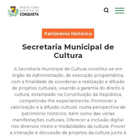
P
Pular
para
r
o
conteúdo
e
Patrimônio Histórico
principal
Secretaria Municipal de
f
Cultura
e
A Secretaria Municipal de Cultura constitui-se em
i
órgão da Administração, de execução programática,
com a finalidade de coordenar a realização e difusão
de projetos culturais, visando a garantia do direito à
t
cultura, estampado na Constituição da República,
competindo-lhe especialmente: Promover a
u
valorização e a difusão cultural, numa perspectiva de
patrimônio histórico, bem como das várias
r
manifestações culturais, Oferecer a inclusão digital
nos diversos níveis e modalidades da cultura, Prover
a interação e discussão de projetos da cultura junto à