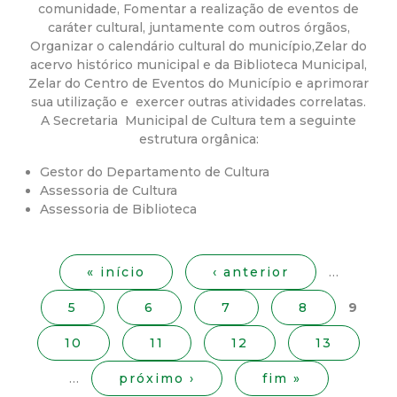
a
comunidade, Fomentar a realização de eventos de
caráter cultural, juntamente com outros órgãos,
M
Organizar o calendário cultural do município,Zelar do
acervo histórico municipal e da Biblioteca Municipal,
u
Zelar do Centro de Eventos do Município e aprimorar
sua utilização e exercer outras atividades correlatas.
n
A Secretaria Municipal de Cultura tem a seguinte
estrutura orgânica:
i
Gestor do Departamento de Cultura
Assessoria de Cultura
c
Assessoria de Biblioteca
P
i
á
« início
‹ anterior
…
g
p
5
6
7
8
9
i
n
a
10
11
12
13
a
s
l
…
próximo ›
fim »