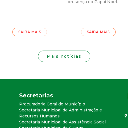
i
presença do Papai Noel.
s
t
SAIBA MAIS
SAIBA MAIS
a
M
Mais notícias
G
Secretarias
Procuradoria Geral do Município
Secretaria Municipal de Administração e
Recursos Humanos
Secretaria Municipal de Assistência Social
Secretaria Municipal de Cultura