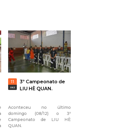
11
3º Campeonato de
DEZ
LIU HÈ QUAN.
e
Aconteceu no último
a
domingo (08/12) o 3º
e
Campeonato de LIU HÈ
a
QUAN.