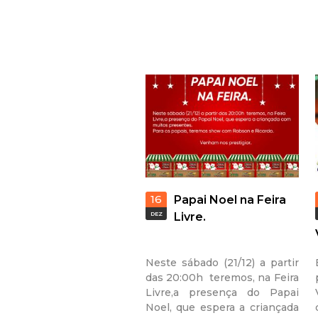
s
16
Papai Noel na Feira
DEZ
Livre.
Neste sábado (21/12) a partir
das 20:00h teremos, na Feira
Livre,a presença do Papai
Noel, que espera a criançada