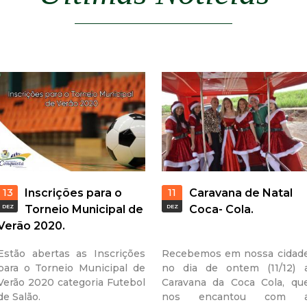
a
l
d
e
C
o
13
11
Inscrições para o
Caravana de Natal
n
DEZ
Torneio Municipal de
DEZ
Coca- Cola.
Verão 2020.
q
Estão abertas as Inscrições
Recebemos em nossa cidad
para o Torneio Municipal de
no dia de ontem (11/12) 
u
Verão 2020 categoria Futebol
Caravana da Coca Cola, qu
de Salão.
nos encantou com 