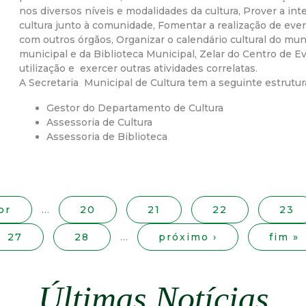
nos diversos níveis e modalidades da cultura, Prover a int
r
cultura junto à comunidade, Fomentar a realização de even
com outros órgãos, Organizar o calendário cultural do muni
a
municipal e da Biblioteca Municipal, Zelar do Centro de E
utilização e exercer outras atividades correlatas.
M
A Secretaria Municipal de Cultura tem a seguinte estrutur
Gestor do Departamento de Cultura
u
Assessoria de Cultura
Assessoria de Biblioteca
n
i
or
…
20
21
22
23
c
27
28
…
próximo ›
fim »
i
p
Últimas Notícias