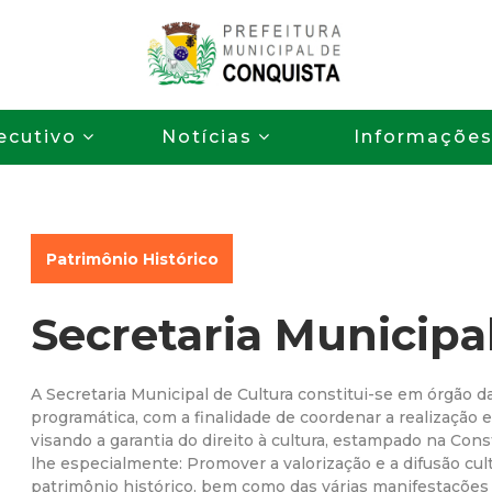
Pular
para
o
P
conteúdo
ecutivo
Notícias
Informaçõe
principal
r
e
f
Patrimônio Histórico
e
Secretaria Municipa
i
A Secretaria Municipal de Cultura constitui-se em órgão 
t
programática, com a finalidade de coordenar a realização e 
visando a garantia do direito à cultura, estampado na Con
lhe especialmente: Promover a valorização e a difusão cul
u
patrimônio histórico, bem como das várias manifestações cu