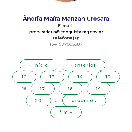
d
Ândria Maíra Manzan Crosara
e
E-mail:
procuradoria@conquista.mg.gov.br
C
Telefone(s):
(34) 997095587
o
P
á
n
g
« início
‹ anterior
…
i
12
13
14
15
q
n
a
16
17
18
19
u
s
20
…
próximo ›
i
fim »
s