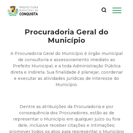
P
Pular
para
r
o
conteúdo
Procuradoria Geral do
e
principal
Município
f
A Procuradoria Geral do Município é órgão municipal
e
de consultoria e assessoramento imediato ao
Prefeito Municipal, e a toda Administração Pública
direta e indireta. Sua finalidade é planejar, coordenar
i
e executar as atividades jurídicas de interesse do
Município.
t
u
Dentre as atribuições da Procuradoria e por
consequência dos Procuradores, estão as de
r
representar o Município em qualquer juízo ou fora
dele, inclusive receber citações e intimações;
promover todos os atos para representar o Município