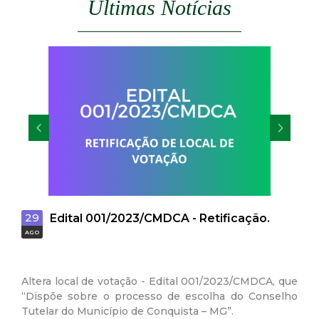
Últimas Notícias
t
a
M
G
29
28
Edital 001/2023/CMDCA - Retificação.
AGO
AGO
Altera local de votação - Edital 001/2023/CMDCA, que
“Dispõe sobre o processo de escolha do Conselho
Tutelar do Município de Conquista – MG”.