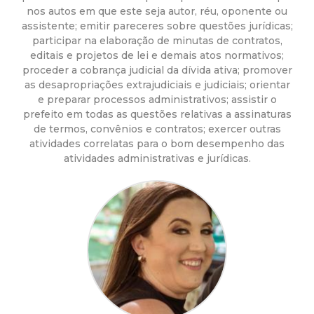
a
nos autos em que este seja autor, réu, oponente ou
assistente; emitir pareceres sobre questões jurídicas;
M
participar na elaboração de minutas de contratos,
editais e projetos de lei e demais atos normativos;
u
proceder a cobrança judicial da dívida ativa; promover
as desapropriações extrajudiciais e judiciais; orientar
n
e preparar processos administrativos; assistir o
prefeito em todas as questões relativas a assinaturas
i
de termos, convênios e contratos; exercer outras
atividades correlatas para o bom desempenho das
atividades administrativas e jurídicas.
c
i
p
a
l