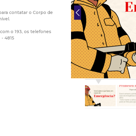
r
ra contatar o Corpo de
ível.
a
com o 193, os telefones
M
 - 4815
u
n
i
c
i
p