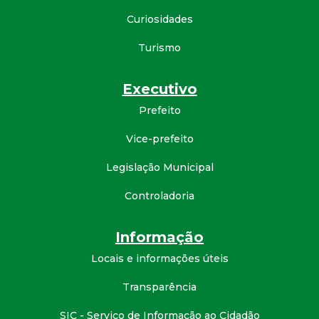
d
Curiosidades
Turismo
e
C
Executivo
Prefeito
o
Vice-prefeito
n
Legislação Municipal
q
Controladoria
u
Informação
i
Locais e informações úteis
Transparência
s
SIC - Serviço de Informação ao Cidadão