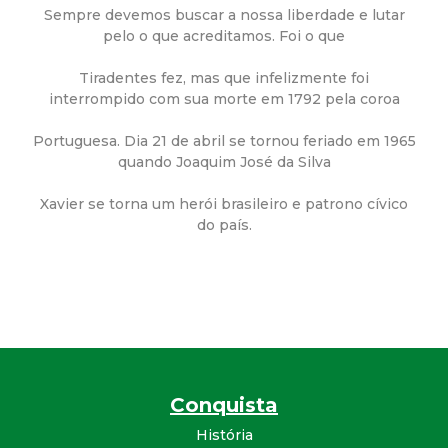
a
Sempre devemos buscar a nossa liberdade e lutar
pelo o que acreditamos. Foi o que
M
Tiradentes fez, mas que infelizmente foi
u
interrompido com sua morte em 1792 pela coroa
n
Portuguesa. Dia 21 de abril se tornou feriado em 1965
quando Joaquim José da Silva
i
Xavier se torna um herói brasileiro e patrono cívico
do país.
c
i
p
a
Conquista
l
História