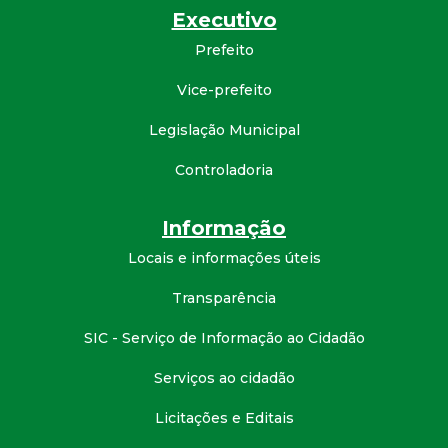
Executivo
d
Prefeito
e
Vice-prefeito
C
Legislação Municipal
o
Controladoria
n
Informação
Locais e informações úteis
q
Transparência
u
SIC - Serviço de Informação ao Cidadão
i
Serviços ao cidadão
s
Licitações e Editais