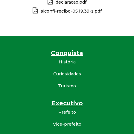
declaracao.pdf
d
siconfi-recibo-05.19.39-z.pdf
e
C
o
Conquista
História
n
Curiosidades
q
Turismo
u
Executivo
i
Prefeito
s
Vice-prefeito