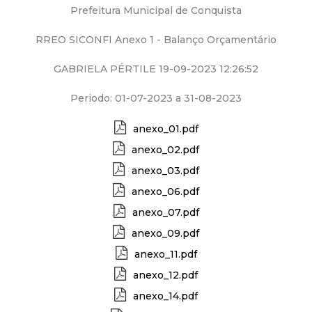
a
Prefeitura Municipal de Conquista
M
RREO SICONFI Anexo 1 - Balanço Orçamentário
u
GABRIELA PÉRTILE 19-09-2023 12:26:52
n
Periodo: 01-07-2023 a 31-08-2023
i
anexo_01.pdf
anexo_02.pdf
c
anexo_03.pdf
anexo_06.pdf
i
anexo_07.pdf
p
anexo_09.pdf
anexo_11.pdf
a
anexo_12.pdf
l
anexo_14.pdf