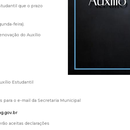
tudantil que o prazo
r
a
unda-feira).
enovação do Auxílio
M
u
n
i
xílio Estudantil
c
para o e-mail da Secretaria Municipal
i
g.gov.br
p
erão aceitas declarações