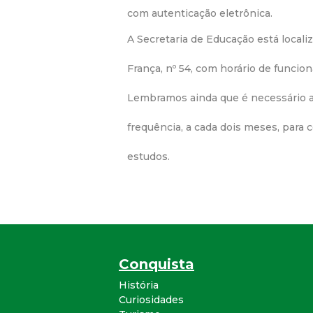
com autenticação eletrônica.
A Secretaria de Educação está locali
França, nº 54, com horário de funcio
Lembramos ainda que é necessário a
frequência, a cada dois meses, para
estudos.
Conquista
História
Curiosidades