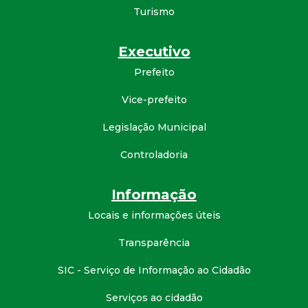
Turismo
d
e
Executivo
Prefeito
C
Vice-prefeito
o
Legislação Municipal
n
Controladoria
q
Informação
u
Locais e informações úteis
Transparência
i
SIC - Serviço de Informação ao Cidadão
s
Serviços ao cidadão