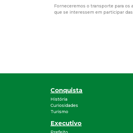
Forneceremos o transporte para os a
que se interessem em participar das
Conquista
História
Curiosidades
Turismo
Executivo
Prefeito