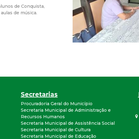
lunos de Conquista,
r
 aulas de música.
a
M
u
n
i
Secretarias
c
Procuradoria Geral do Município
Secretaria Municipal de Administração e
i
Recursos Humanos
Secretaria Municipal de Assistência Social
p
Secretaria Municipal de Cultura
Secretaria Municipal de Educação