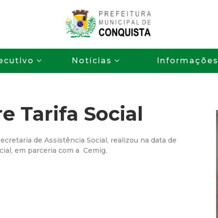
Pular
para
o
P
conteúdo
ecutivo
Notícias
Informaçõe
principal
r
e
e Tarifa Social
f
e
ecretaria de Assistência Social, realizou na data de
cial, em parceria com a Cemig.
i
t
u