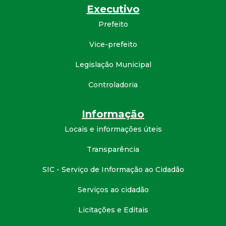
Executivo
d
Prefeito
e
Vice-prefeito
C
Legislação Municipal
Controladoria
o
n
Informação
Locais e informações úteis
q
Transparência
u
SIC - Serviço de Informação ao Cidadão
i
Serviços ao cidadão
s
Licitações e Editais