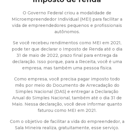
a
M
O Governo Federal criou a modalidade de
Microempreendedor Individual (MEI) para facilitar a
vida de empreendedores pequenos e profissionais
u
autônomos.
n
Se você recebeu rendimentos como MEI em 2021,
pode ter que declarar o Imposto de Renda até o dia
i
31 de maio de 2022, prazo final para entrega da
declaração. Isso porque, para a Receita, você é uma
empresa, mas também uma pessoa física.
c
Como empresa, você precisa pagar imposto todo
i
mês por meio do Documento de Arrecadação do
Simples Nacional (DAS) e entregar a Declaração
Anual do Simples Nacional, também até o dia 31 de
p
Maio. Nessa declaração, você deve informar quanto
faturou como MEI em 2021.
a
Com o objetivo de facilitar a vida do empreendedor, a
l
Sala Mineira realiza, gratuitamente, esse serviço.