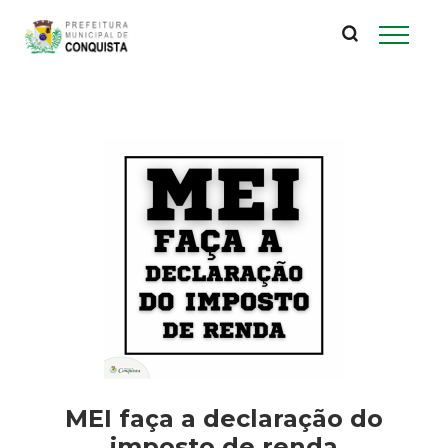
P
Pular
para
r
o
conteúdo
e
principal
f
e
i
t
u
r
MEI faça a declaração do
imposto de renda