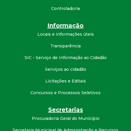
t
Controladoria
a
Informação
M
Locais e informações úteis
G
Transparência
SIC - Serviço de Informação ao Cidadão
Serviços ao cidadão
Licitações e Editais
Concursos e Processos Seletivos
Secretarias
Procuradoria Geral do Município
Secretaria Municipal de Administração e Recursos