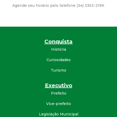
Agende seu horário pelo telefone (34) 3353-2199.
d
e
C
Conquista
o
História
n
Curiosidades
q
Turismo
u
Executivo
Prefeito
i
Vice-prefeito
s
Legislação Municipal