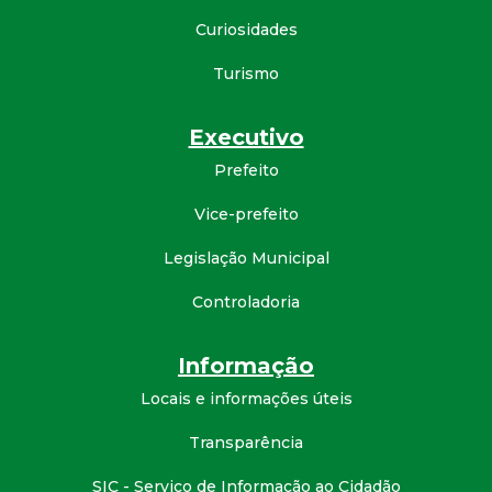
d
Curiosidades
Turismo
e
C
Executivo
Prefeito
o
Vice-prefeito
n
Legislação Municipal
q
Controladoria
u
Informação
i
Locais e informações úteis
Transparência
s
SIC - Serviço de Informação ao Cidadão